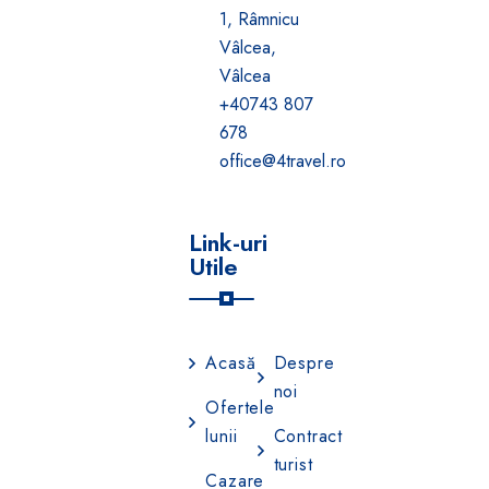
1, Râmnicu
Vâlcea,
Vâlcea
+40743 807
678
office@4travel.ro
Link-uri
Utile
Acasă
Despre
noi
Ofertele
lunii
Contract
turist
Cazare