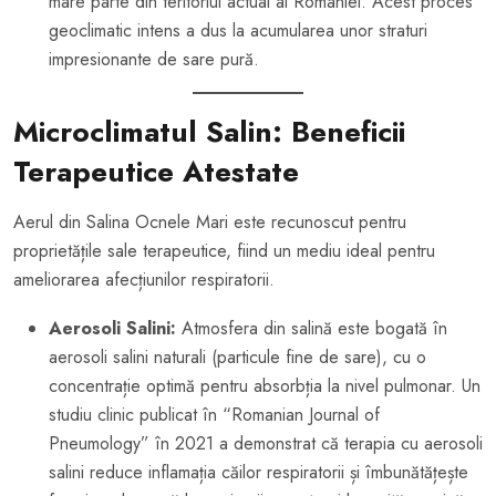
mare parte din teritoriul actual al României. Acest proces
geoclimatic intens a dus la acumularea unor straturi
impresionante de sare pură.
Microclimatul Salin: Beneficii
Terapeutice Atestate
Aerul din Salina Ocnele Mari este recunoscut pentru
proprietățile sale terapeutice, fiind un mediu ideal pentru
ameliorarea afecțiunilor respiratorii.
Aerosoli Salini:
Atmosfera din salină este bogată în
aerosoli salini naturali (particule fine de sare), cu o
concentrație optimă pentru absorbția la nivel pulmonar. Un
studiu clinic publicat în “Romanian Journal of
Pneumology” în 2021 a demonstrat că terapia cu aerosoli
salini reduce inflamația căilor respiratorii și îmbunătățește