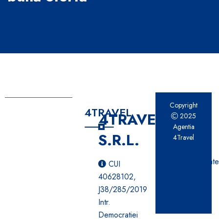
Copyright
4TRAVEL
4TRAVEL
2025
Agentia
S.R.L.
4Travel
Politica de
confidențialitat
CUI
și Cookies
40628102,
Termeni
J38/285/2019
și condiții
Intr.
Democratiei