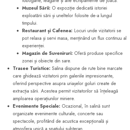
tobogane, leagăne și alte echipamente de joacă.
Muzeul Sării:
O expoziție dedicată istoriei
exploatării sării și uneltelor folosite de-a lungul
timpului.
Restaurant și Cafenea:
Locuri unde vizitatorii se
pot relaxa și servi masa, menținând un flux continuu al
experienței.
Magazin de Suveniruri:
Oferă produse specifice
zonei și obiecte din sare.
Trasee Turistice:
Salina dispune de rute bine marcate
care ghidează vizitatorii prin galeriile impresionante,
oferind perspective asupra uriașelor goluri create de
extracția sării. Acestea permit vizitatorilor să înțeleagă
amploarea operațiunilor miniere.
Evenimente Speciale:
Ocazional, în salină sunt
organizate evenimente culturale, concerte sau
spectacole, profitând de acustica excepțională și
atmosfera unică a spațiului subteran.