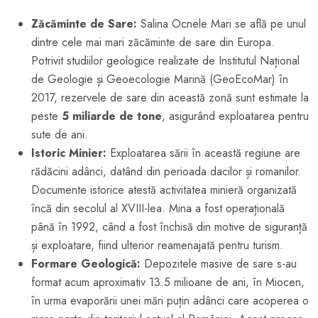
Zăcăminte de Sare:
Salina Ocnele Mari se află pe unul
dintre cele mai mari zăcăminte de sare din Europa.
Potrivit studiilor geologice realizate de Institutul Național
de Geologie și Geoecologie Marină (GeoEcoMar) în
2017, rezervele de sare din această zonă sunt estimate la
peste
5 miliarde de tone
, asigurând exploatarea pentru
sute de ani.
Istoric Minier:
Exploatarea sării în această regiune are
rădăcini adânci, datând din perioada dacilor și romanilor.
Documente istorice atestă activitatea minieră organizată
încă din secolul al XVIII-lea. Mina a fost operațională
până în 1992, când a fost închisă din motive de siguranță
și exploatare, fiind ulterior reamenajată pentru turism.
Formare Geologică:
Depozitele masive de sare s-au
format acum aproximativ 13.5 milioane de ani, în Miocen,
în urma evaporării unei mări puțin adânci care acoperea o