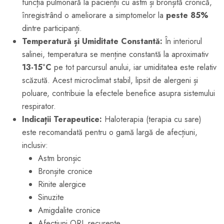
funcția pulmonară la pacienții cu astm și bronșită cronică,
înregistrând o ameliorare a simptomelor la
peste 85%
dintre participanți.
Temperatură și Umiditate Constantă:
În interiorul
salinei, temperatura se menține constantă la aproximativ
13-15°C
pe tot parcursul anului, iar umiditatea este relativ
scăzută. Acest microclimat stabil, lipsit de alergeni și
poluare, contribuie la efectele benefice asupra sistemului
respirator.
Indicații Terapeutice:
Haloterapia (terapia cu sare)
este recomandată pentru o gamă largă de afecțiuni,
inclusiv:
Astm bronșic
Bronșite cronice
Rinite alergice
Sinuzite
Amigdalite cronice
Afecțiuni ORL recurente