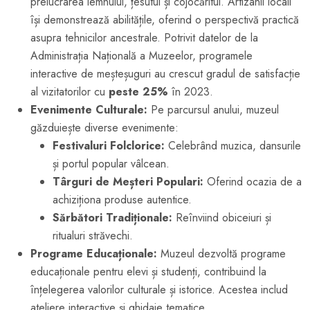
prelucrarea lemnului, țesutul și cojocăritul. Artizanii locali
își demonstrează abilitățile, oferind o perspectivă practică
asupra tehnicilor ancestrale. Potrivit datelor de la
Administrația Națională a Muzeelor, programele
interactive de meșteșuguri au crescut gradul de satisfacție
al vizitatorilor cu
peste 25%
în 2023.
Evenimente Culturale:
Pe parcursul anului, muzeul
găzduiește diverse evenimente:
Festivaluri Folclorice:
Celebrând muzica, dansurile
și portul popular vâlcean.
Târguri de Meșteri Populari:
Oferind ocazia de a
achiziționa produse autentice.
Sărbători Tradiționale:
Reînviind obiceiuri și
ritualuri străvechi.
Programe Educaționale:
Muzeul dezvoltă programe
educaționale pentru elevi și studenți, contribuind la
înțelegerea valorilor culturale și istorice. Acestea includ
ateliere interactive și ghidaje tematice.