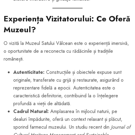
Experiența Vizitatorului: Ce Oferă
Muzeul?
O vizită la Muzeul Satului Vâlcean este o experiență imersivă,
o oportunitate de a reconecta cu rădăcinile și tradițiile
românești.
Autenticitate:
Construcțiile și obiectele expuse sunt
originale, transferate cu grijă și restaurate, asigurând o
reprezentare fidelă a epocii. Autenticitatea este o
caracteristică definitorie, contribuind la o înțelegere
profundă a vieții de altădată.
Cadrul Natural:
Amplasarea în mijlocul naturii, pe
dealuri împădurite, oferă un context relaxant și plăcut,
sporind farmecul muzeului. Un studiu recent din
Journal of
Cultural Heritage Management and Sustainable