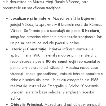
sub denumirea de Muzeul Vieții Rurale Vâlcene, care
reconstituie un sat vâlcean tradițional.
Localizare și Întindere:
Muzeul se află la
Bujoreni
,
județul Vâlcea, la aproximativ 8 kilometri nord de Râmnicu
Vâlcea. Se întinde pe o suprafață de peste
8 hectare
,
integrând armonios elemente arhitecturale tradiționale într-
un peisaj natural ce include păduri și coline.
Istoric și Constituție:
Inițiativa înființării muzeului a
apărut în anii 1960, materializându-se prin transferul și
reconstruirea a peste
80 de construcții
reprezentative
pentru arhitectura rurală vâlceană. Acestea includ case
țărănești, anexe gospodărești, instalații tehnice populare și
chiar o biserică din lemn. Un studiu etnografic din 1968,
realizat de Institutul de Etnografie și Folclor “Constantin
Brăiloiu”, a stat la baza selecției și amplasării acestor
edificii.
Obiectiv Principal:
Muzeul are drept obiectiv principal