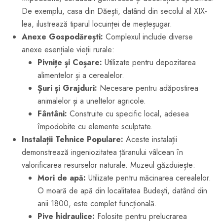
De exemplu, casa din Dăești, datând din secolul al XIX-
lea, ilustrează tiparul locuinței de meșteșugar.
Anexe Gospodărești:
Complexul include diverse
anexe esențiale vieții rurale:
Pivnițe și Coșare:
Utilizate pentru depozitarea
alimentelor și a cerealelor.
Șuri și Grajduri:
Necesare pentru adăpostirea
animalelor și a uneltelor agricole.
Fântâni:
Construite cu specific local, adesea
împodobite cu elemente sculptate.
Instalații Tehnice Populare:
Aceste instalații
demonstrează ingeniozitatea țăranului vâlcean în
valorificarea resurselor naturale. Muzeul găzduiește:
Mori de apă:
Utilizate pentru măcinarea cerealelor.
O moară de apă din localitatea Budești, datând din
anii 1800, este complet funcțională.
Pive hidraulice:
Folosite pentru prelucrarea