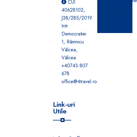
confidențialitat
CUI
și Cookies
40628102,
Termeni
J38/285/2019
și condiții
Intr.
Democratiei
1, Râmnicu
Vâlcea,
Vâlcea
+40743 807
678
office@4travel.ro
Link-uri
Utile