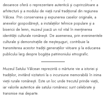
deoarece oferă o reprezentare autentică și cuprinzătoare a
arhitecturii și a modului de viață rural tradițional din regiunea
Vâlcea. Prin conservarea și expunerea caselor originale, a
anexelor gospodărești, a instalațiilor tehnice populare și a
bisericii de lemn, muzeul joacă un rol vital în menținerea
identității culturale românești. De asemenea, prin evenimentele
culturale și demonstrațiile de meșteșuguri, contribuie la
transmiterea acestor tradiții generațiilor viitoare și la educarea
publicului larg despre bogăția patrimoniului etnografic.
Muzeul Satului Vâlcean reprezintă o mărturie vie a istoriei și
tradițiilor, invitând vizitatorii la o incursiune memorabilă în inima
vieții rurale românești. Este un loc unde trecutul prinde viață,
iar valorile autentice ale satului românesc sunt celebrate și
transmise mai departe.