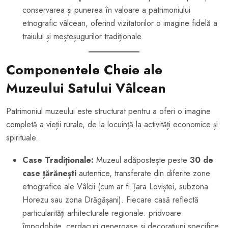
conservarea și punerea în valoare a patrimoniului
etnografic vâlcean, oferind vizitatorilor o imagine fidelă a
traiului și meșteșugurilor tradiționale.
Componentele Cheie ale
Muzeului Satului Vâlcean
Patrimoniul muzeului este structurat pentru a oferi o imagine
completă a vieții rurale, de la locuință la activități economice și
spirituale.
Case Tradiționale:
Muzeul adăpostește peste
30 de
case țărănești
autentice, transferate din diferite zone
etnografice ale Vâlcii (cum ar fi Țara Loviștei, subzona
Horezu sau zona Drăgășani). Fiecare casă reflectă
particularități arhitecturale regionale: pridvoare
împodobite, cerdacuri generoase și decorațiuni specifice.