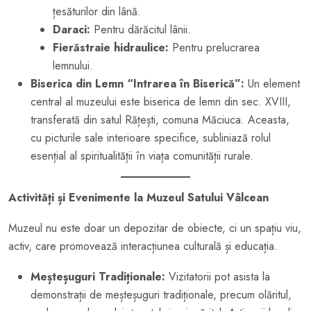
țesăturilor din lână.
Daraci:
Pentru dărăcitul lânii.
Fierăstraie hidraulice:
Pentru prelucrarea
lemnului.
Biserica din Lemn “Intrarea în Biserică”:
Un element
central al muzeului este biserica de lemn din sec. XVIII,
transferată din satul Rățești, comuna Măciuca. Aceasta,
cu picturile sale interioare specifice, subliniază rolul
esențial al spiritualității în viața comunității rurale.
Activități și Evenimente la Muzeul Satului Vâlcean
Muzeul nu este doar un depozitar de obiecte, ci un spațiu viu,
activ, care promovează interacțiunea culturală și educația.
Meșteșuguri Tradiționale:
Vizitatorii pot asista la
demonstrații de meșteșuguri tradiționale, precum olăritul,