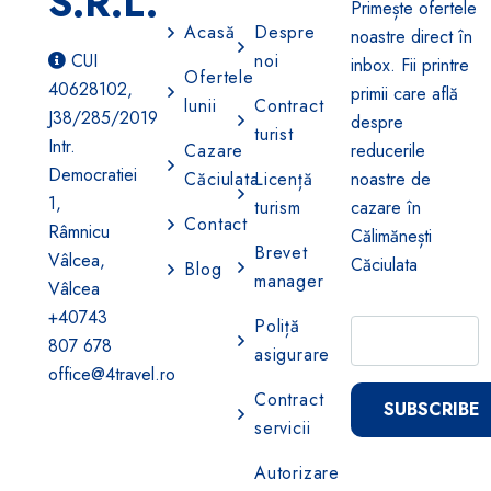
S.R.L.
Primește ofertele
Acasă
Despre
noastre direct în
CUI
noi
inbox. Fii printre
Ofertele
40628102,
primii care află
lunii
Contract
J38/285/2019
despre
turist
Intr.
Cazare
reducerile
Democratiei
Căciulata
Licență
noastre de
1,
turism
cazare în
Contact
Râmnicu
Călimănești
Brevet
Vâlcea,
Căciulata
Blog
manager
Vâlcea
+40743
Poliță
807 678
asigurare
office@4travel.ro
Contract
SUBSCRIBE
servicii
Autorizare